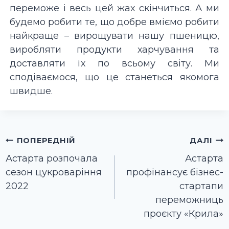
переможе і весь цей жах скінчиться. А ми
будемо робити те, що добре вміємо робити
найкраще – вирощувати нашу пшеницю,
виробляти продукти харчування та
доставляти їх по всьому світу. Ми
сподіваємося, що це станеться якомога
швидше.
Навігація
ПОПЕРЕДНІЙ
ДАЛІ
записів
Астарта розпочала
Астарта
сезон цукроваріння
профінансує бізнес-
2022
стартапи
переможниць
проєкту «Крила»