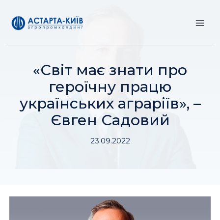
Перейти
до
вмісту
«Світ має знати про
героїчну працю
українських аграріїв», –
Євген Садовий
23.09.2022