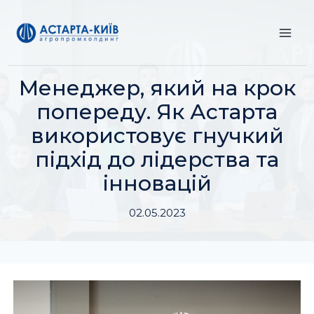
Перейти
до
вмісту
Менеджер, який на крок
попереду. Як Астарта
використовує гнучкий
підхід до лідерства та
інновацій
02.05.2023