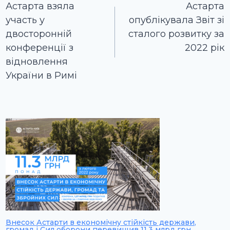
записів
Астарта взяла
Астарта
участь у
опублікувала Звіт зі
двосторонній
сталого розвитку за
конференції з
2022 рік
відновлення
України в Римі
Внесок Астарти в економічну стійкість держави,
громад і Сил оборони перевищив 11,3 млрд грн