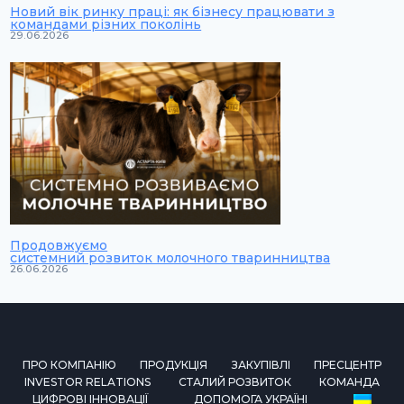
Новий вік ринку праці: як бізнесу працювати з
командами різних поколінь
29.06.2026
Продовжуємо
системний розвиток молочного тваринництва
26.06.2026
ПРО КОМПАНІЮ
ПРОДУКЦІЯ
ЗАКУПІВЛІ
ПРЕСЦЕНТР
INVESTOR RELATIONS
СТАЛИЙ РОЗВИТОК
КОМАНДА
ЦИФРОВІ ІННОВАЦІЇ
ДОПОМОГА УКРАЇНІ