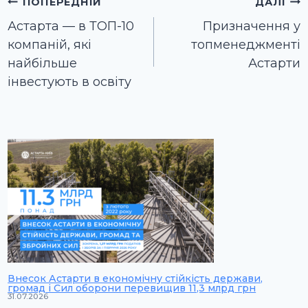
Навігація
ПОПЕРЕДНІЙ
ДАЛІ
записів
Астарта — в ТОП-10
Призначення у
компаній, які
топменеджменті
найбільше
Астарти
інвестують в освіту
Внесок Астарти в економічну стійкість держави,
громад і Сил оборони перевищив 11,3 млрд грн
31.07.2026