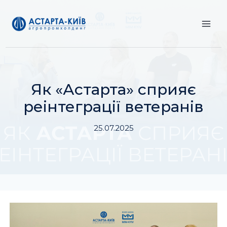
Перейти
до
вмісту
Як «Астарта» сприяє
реінтеграції ветеранів
25.07.2025