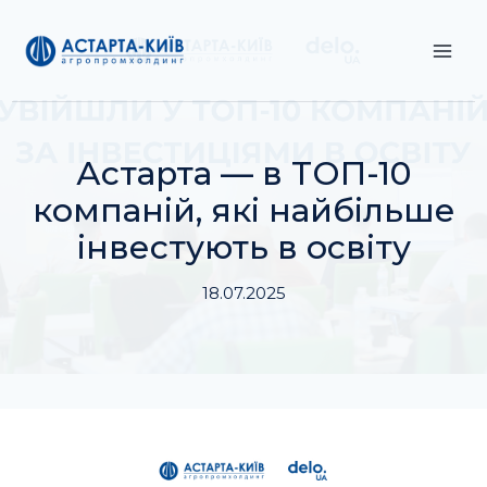
Перейти
до
вмісту
Астарта — в ТОП-10
компаній, які найбільше
інвестують в освіту
18.07.2025