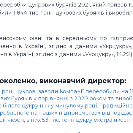
еробки цукрових буряків 2021, який тривав 10
или 1 844 тис. тонн цукрових буряків і виробил
високому рівні та в середньому по підприє
ення в Україні, згідно з даними «Укрцукру», 
я в Україні, згідно з даними «Укрцукру», 14.2%)
Соколенко, виконавчий директор:
 році цукрові заводи Компанії переробили на 
вих буряків у порівнянні з 2020 роком та виро
е білого цукру ніж у минулому році. Традиційно
робленого на наших підприємствах відповідає
ії якості, з них 53 тис. тонн цукру екстра якості.