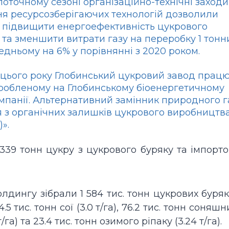
поточному сезоні організаційно-технічні заходи
я ресурсозберігаючих технологій дозволили
. і підвищити енергоефективність цукрового
та зменшити витрати газу на переробку 1 тонн
редньому на 6% у порівнянні з 2020 роком.
 цього року Глобинський цукровий завод прац
виробленому на Глобинському біоенергетичному
мпанії. Альтернативний замінник природного г
 з органічних залишків цукрового виробництв
».
339 тонн цукру з цукрового буряку та імпорт
лдингу зібрали 1 584 тис. тонн цукрових бурякі
4.5 тис. тонн сої (3.0 т/га), 76.2 тис. тонн соняшн
/га) та 23.4 тис. тонн озимого ріпаку (3.24 т/га).