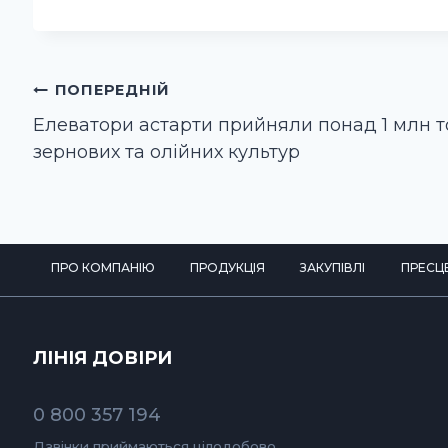
Навігація
ПОПЕРЕДНІЙ
записів
Елеватори астарти прийняли понад 1 млн 
зернових та олійних культур
ПРО КОМПАНІЮ
ПРОДУКЦІЯ
ЗАКУПІВЛІ
ПРЕСЦ
ЛІНІЯ ДОВІРИ
0 800 357 194
Дзвінки приймаються цілодобово