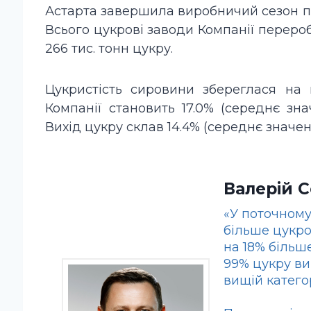
Астарта завершила виробничий сезон пер
Всього цукрові заводи Компанії перероб
266 тис. тонн цукру.
Цукристість сировини збереглася на 
Компанії становить 17.0% (середнє знач
Вихід цукру склав 14.4% (середнє значенн
Валерій 
«У поточному
більше цукро
на 18% більш
99% цукру ви
вищій категор