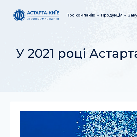
Перейти
до
Про компанію
Продукція
Заку
вмісту
У 2021 році Астар