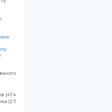
 та
и
ював
азу
а
ованого
в (47.4
ика (2.7