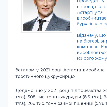
Проведені у 
впровадженн
Астарті у т.ч
виробництва 
буряків у се
Відзначу, що
на біогазі, 
комплексі Ко
виробляється
(сирого жому)
Загалом у 2021 році Астарта виробила 
тростинного цукру-сирцю.
Додамо, що у 2021 році підприємства хо
т/га), 508 тис. тонн кукурудзи (8.6 т/га), 9
т/га), 268 тис. тонн озимої пшениці (5.76 т