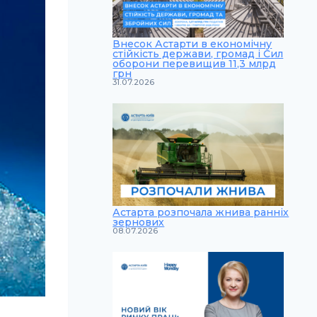
Внесок Астарти в економічну
стійкість держави, громад і Сил
оборони перевищив 11,3 млрд
грн
31.07.2026
Астарта розпочала жнива ранніх
зернових
08.07.2026