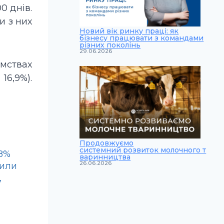
0 днів.
и з них
Новий вік ринку праці: як
бізнесу працювати з командами
різних поколінь
29.06.2026
мствах
16,9%).
.
Продовжуємо
системний розвиток молочного т
18%
варинництва
26.06.2026
били
,