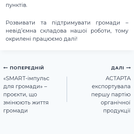
пунктів.
Розвивати та підтримувати громади –
невід’ємна складова нашої роботи, тому
окрилені працюємо далі!
Навігація
ПОПЕРЕДНІЙ
ДАЛІ
записів
«SMART-імпульс
АСТАРТА
для громади» –
експортувала
проєкти, що
першу партію
змінюють життя
органічної
громади
продукції