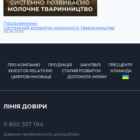
Продовжуємо
системний розвиток молочного тваринництва
26.06.2026
ПРО КОМПАНІЮ
ПРОДУКЦІЯ
ЗАКУПІВЛІ
ПРЕСЦЕНТР
INVESTOR RELATIONS
СТАЛИЙ РОЗВИТОК
КОМАНДА
ЦИФРОВІ ІННОВАЦІЇ
ДОПОМОГА УКРАЇНІ
ЛІНІЯ ДОВІРИ
0 800 357 194
Дзвінки приймаються цілодобово