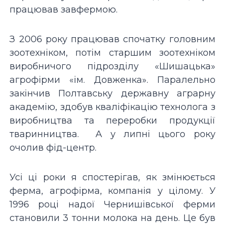
працював завфермою.
З 2006 року працював спочатку головним
зоотехніком, потім старшим зоотехніком
виробничого підрозділу «Шишацька»
агрофірми «ім. Довженка». Паралельно
закінчив Полтавську державну аграрну
академію, здобув кваліфікацію технолога з
виробництва та переробки продукції
тваринництва. А у липні цього року
очолив фід-центр.
Усі ці роки я спостерігав, як змінюється
ферма, агрофірма, компанія у цілому. У
1996 році надої Чернишівської ферми
становили 3 тонни молока на день. Це був