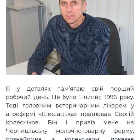
Я у деталях пам’ятаю свій перший
робочий день. Це було 1 липня 1996 року.
Тоді головним ветеринарним лікарем у
агрофірмі «Шишацька» працював Сергій
Колесніков. Він і привіз мене на
Чернишівську молочнотоварну ферму,
познайомив з колективом, показав