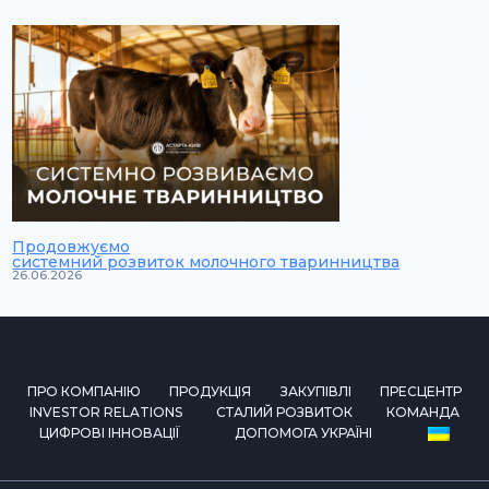
Продовжуємо
системний розвиток молочного тваринництва
26.06.2026
ПРО КОМПАНІЮ
ПРОДУКЦІЯ
ЗАКУПІВЛІ
ПРЕСЦЕНТР
INVESTOR RELATIONS
СТАЛИЙ РОЗВИТОК
КОМАНДА
ЦИФРОВІ ІННОВАЦІЇ
ДОПОМОГА УКРАЇНІ