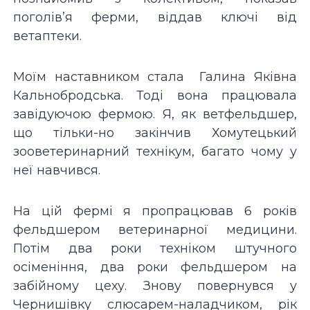
поголів’я ферми, віддав ключі від
ветаптеки.
Моїм наставником стала Галина Яківна
Кальнобродська. Тоді вона працювала
завідуючою фермою. Я, як ветфельдшер,
що тільки-но закінчив Хомутецький
зооветеринарний технікум, багато чому у
неї навчився.
На цій фермі я пропрацював 6 років
фельдшером ветеринарної медицини.
Потім два роки техніком штучного
осіменіння, два роки фельдшером на
забійному цеху. Знову повернувся у
Чернишівку слюсарем-наладчиком, рік