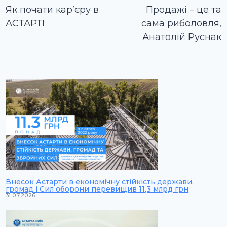
записів
Як почати кар’єру в
Продажі – це та
АСТАРТІ
сама риболовля,
Анатолій Руснак
Внесок Астарти в економічну стійкість держави,
громад і Сил оборони перевищив 11,3 млрд грн
31.07.2026