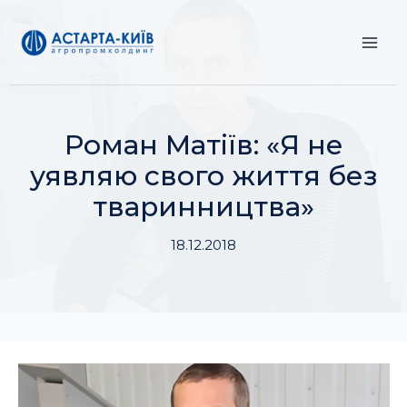
Перейти
до
вмісту
Роман Матіїв: «Я не
уявляю свого життя без
тваринництва»
18.12.2018