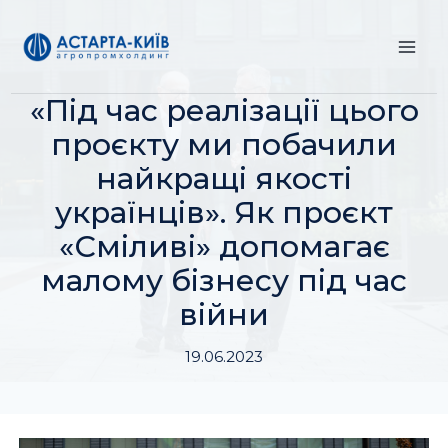
Перейти
до
вмісту
«Під час реалізації цього
проєкту ми побачили
найкращі якості
українців». Як проєкт
«Сміливі» допомагає
малому бізнесу під час
війни
19.06.2023