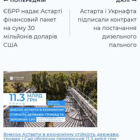
Навігація
ПОПЕРЕДНІЙ
ДАЛІ
записів
ЄБРР надає Астарті
Астарта і Укрнафта
фінансовий пакет
підписали контракт
на суму 30
на постачання
мільйонів доларів
дизельного
США
пального
Внесок Астарти в економічну стійкість держави,
громад і Сил оборони перевищив 11,3 млрд грн