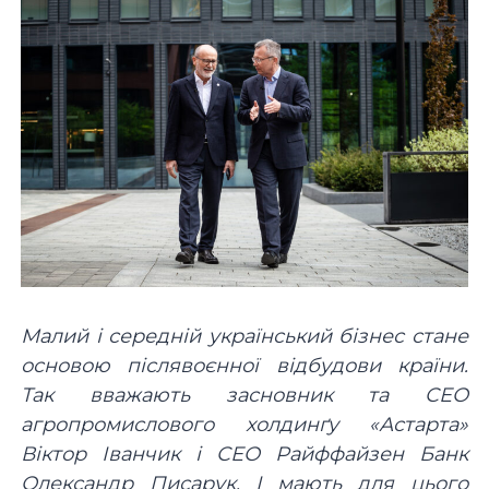
Малий і середній український бізнес стане
основою післявоєнної відбудови країни.
Так вважають засновник та СЕО
агропромислового холдинґу «Астарта»
Віктор Іванчик і СЕО Райффайзен Банк
Олександр Писарук. І мають для цього