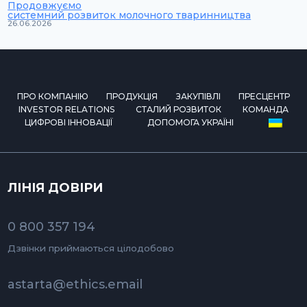
Продовжуємо
системний розвиток молочного тваринництва
26.06.2026
ПРО КОМПАНІЮ
ПРОДУКЦІЯ
ЗАКУПІВЛІ
ПРЕСЦЕНТР
INVESTOR RELATIONS
СТАЛИЙ РОЗВИТОК
КОМАНДА
ЦИФРОВІ ІННОВАЦІЇ
ДОПОМОГА УКРАЇНІ
ЛІНІЯ ДОВІРИ
0 800 357 194
Дзвінки приймаються цілодобово
astarta@ethics.email