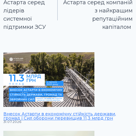
записів
Астарта серед
Астарта серед компаній
лідерів
з найкращим
системної
репутаційним
підтримки ЗСУ
капіталом
Внесок Астарти в економічну стійкість держави,
громад і Сил оборони перевищив 11,3 млрд грн
31.07.2026