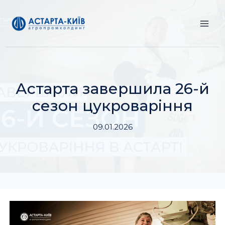
Перейти
до
вмісту
Астарта завершила 26-й
сезон цукроваріння
09.01.2026