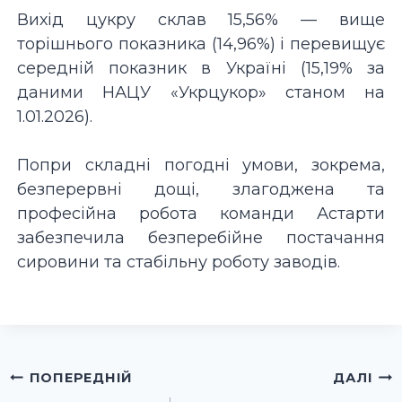
Вихід цукру склав 15,56% — вище
торішнього показника (14,96%) і перевищує
середній показник в Україні (15,19% за
даними НАЦУ «Укрцукор» станом на
1.01.2026).
Попри складні погодні умови, зокрема,
безперервні дощі, злагоджена та
професійна робота команди Астарти
забезпечила безперебійне постачання
сировини та стабільну роботу заводів.
Навігація
ПОПЕРЕДНІЙ
ДАЛІ