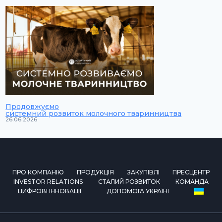
Продовжуємо
системний розвиток молочного тваринництва
26.06.2026
ПРО КОМПАНІЮ
ПРОДУКЦІЯ
ЗАКУПІВЛІ
ПРЕСЦЕНТР
INVESTOR RELATIONS
СТАЛИЙ РОЗВИТОК
КОМАНДА
ЦИФРОВІ ІННОВАЦІЇ
ДОПОМОГА УКРАЇНІ