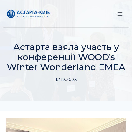
Перейти
до
вмісту
Астарта взяла участь у
конференції WOOD’s
Winter Wonderland EMEA
12.12.2023