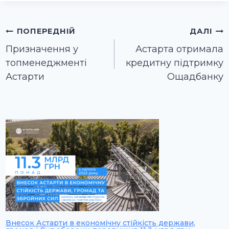
Навігація
ПОПЕРЕДНІЙ
ДАЛІ
записів
Призначення у
Астарта отримала
топменеджменті
кредитну підтримку
Астарти
Ощадбанку
Внесок Астарти в економічну стійкість держави,