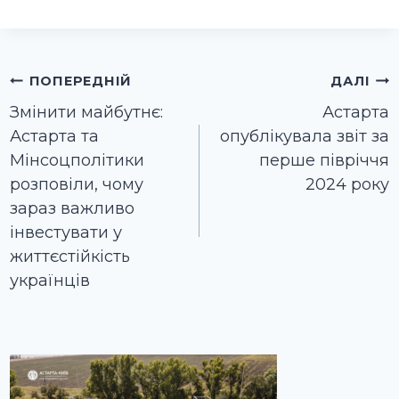
Навігація
ПОПЕРЕДНІЙ
ДАЛІ
записів
Змінити майбутнє:
Астарта
Астарта та
опублікувала звіт за
Мінсоцполітики
перше півріччя
розповіли, чому
2024 року
зараз важливо
інвестувати у
життєстійкість
українців