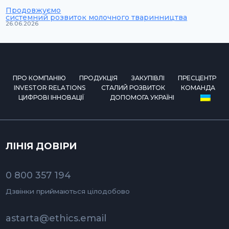
Продовжуємо
системний розвиток молочного тваринництва
26.06.2026
ПРО КОМПАНІЮ
ПРОДУКЦІЯ
ЗАКУПІВЛІ
ПРЕСЦЕНТР
INVESTOR RELATIONS
СТАЛИЙ РОЗВИТОК
КОМАНДА
ЦИФРОВІ ІННОВАЦІЇ
ДОПОМОГА УКРАЇНІ
ЛІНІЯ ДОВІРИ
0 800 357 194
Дзвінки приймаються цілодобово
astarta@ethics.email