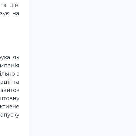
та цін.
зує на
ука як
омпанія
ільно з
ації та
звиток
оштовну
ктивне
апуску