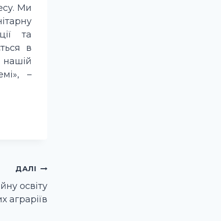
есу. Ми
ітарну
ції та
ться в
 нашій
мі», –
ДАЛІ
йну освіту
х аграріїв