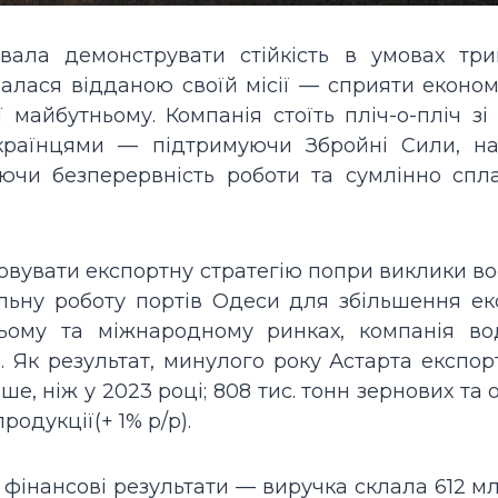
вала демонструвати стійкість в умовах три
алася відданою своїй місії — сприяти еконо
 майбутньому. Компанія стоїть пліч-о-пліч зі
українцями — підтримуючи Збройні Сили, н
ючи безперервність роботи та сумлінно спл
овувати експортну стратегію попри виклики в
льну роботу портів Одеси для збільшення ек
ньому та міжнародному ринках, компанія во
 Як результат, минулого року Астарта експор
ше, ніж у 2023 році; 808 тис. тонн зернових та 
продукції(+ 1% р/р).
і фінансові результати — виручка склала 612 м