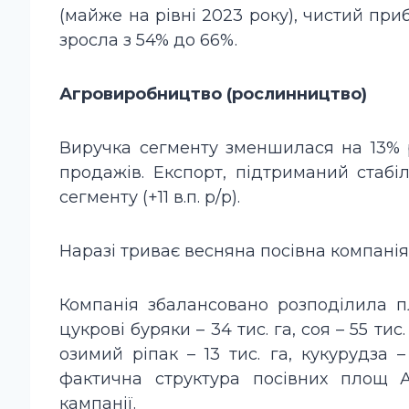
(майже на рівні 2023 року), чистий при
зросла з 54% до 66%.
Агровиробництво (рослинництво)
Виручка сегменту зменшилася на 13% 
продажів. Експорт, підтриманий стаб
сегменту (+11 в.п. р/р).
Наразі триває весняна посівна компанія
Компанія збалансовано розподілила пл
цукрові буряки – 34 тис. га, соя – 55 тис
озимий ріпак – 13 тис. га, кукурудза –
фактична структура посівних площ А
кампанії.