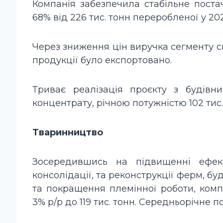
Компанія забезпечила стабільне пост
68% від 226 тис. тонн переробленої у 20
Через зниження цін виручка сегменту ск
продукції було експортовано.
Триває реалізація проєкту з будівн
концентрату, річною потужністю 102 тис.
Тваринництво
Зосередившись на підвищенні ефек
консолідації, та реконструкції ферм, б
та покращення племінної роботи, ком
3% р/р до 119 тис. тонн. Середньорічне по