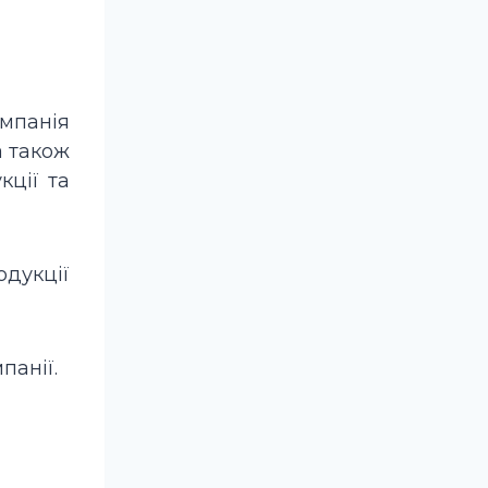
омпанія
а також
кції та
одукції
панії.