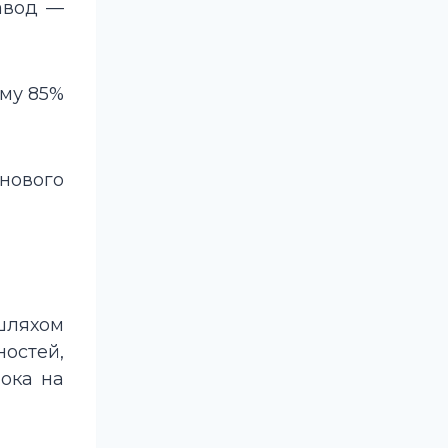
авод —
ому 85%
нового
шляхом
ностей,
лока на