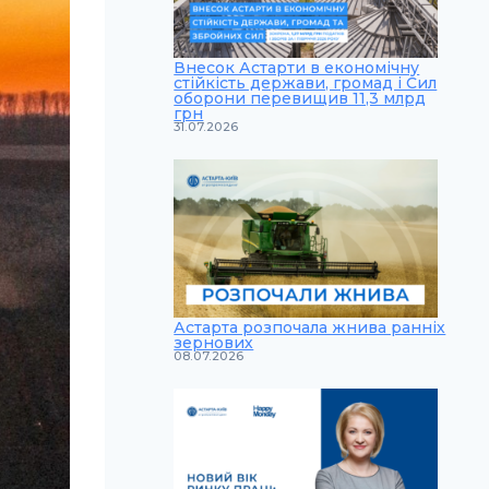
Внесок Астарти в економічну
стійкість держави, громад і Сил
оборони перевищив 11,3 млрд
грн
31.07.2026
Астарта розпочала жнива ранніх
зернових
08.07.2026