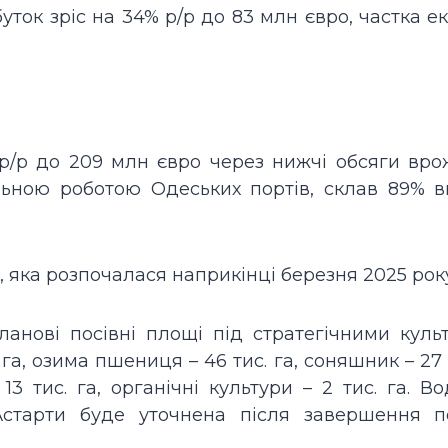
буток зріс на 34% р/р до 83 млн євро, частка е
р/р до 209 млн євро через нижчі обсяги вро
ільною роботою Одеських портів, склав 89% 
, яка розпочалася наприкінці березня 2025 рок
анові посівні площі під стратегічними куль
. га, озима пшениця – 46 тис. га, соняшник – 27 т
 13 тис. га, органічні культури – 2 тис. га. В
старти буде уточнена після завершення по