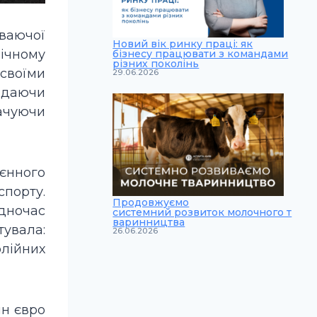
ваючої
Новий вік ринку праці: як
мічному
бізнесу працювати з командами
різних поколінь
 своїми
29.06.2026
адаючи
ачуючи
оєнного
спорту.
Продовжуємо
дночас
системний розвиток молочного т
варинництва
тувала:
26.06.2026
олійних
лн євро