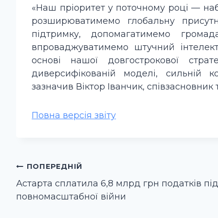
«Наш пріоритет у поточному році — на
розширюватимемо глобальну присутн
підтримку, допомагатимемо громад
впроваджуватимемо штучний інтелект
основі нашої довгострокової стра
диверсифікованій моделі, сильній ко
зазначив Віктор Іванчик, співзасновник 
Повна версія звіту
Навігація
ПОПЕРЕДНІЙ
записів
Астарта сплатила 6,8 млрд грн податків під
повномасштабної війни