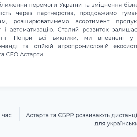
ближення перемоги України та зміцнення бізн
ість через партнерства, продовжимо гуман
ам, розширюватимемо асортимент продук
 і автоматизацію. Сталий розвиток залишає
тегії. Попри всі виклики, ми впевнені у
манді та стійкій агропромисловій екосисте
та СЕО Астарти.
 час
Астарта та ЄБРР розвивають дистанці
для українськи