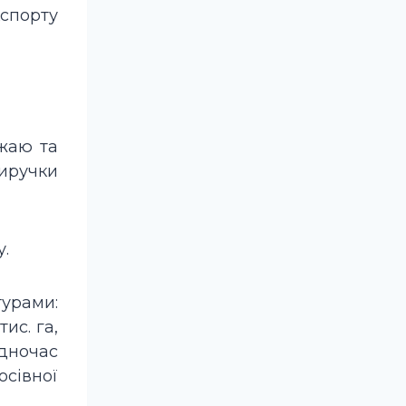
кспорту
жаю та
виручки
у.
турами:
ис. га,
одночас
сівної