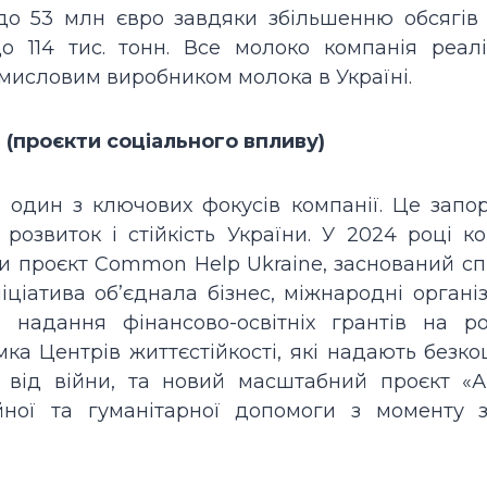
до 53 млн євро завдяки збільшенню обсягів 
 114 тис. тонн. Все молоко компанія реалі
мисловим виробником молока в Україні.
 (проєкти соціального впливу)
один з ключових фокусів компанії. Це запор
у розвиток і стійкість України. У 2024 році к
 проєкт Common Help Ukraine, заснований сп
ціатива об’єднала бізнес, міжнародні організ
 надання фінансово-освітніх грантів на ро
ка Центрів життєстійкості, які надають безк
 від війни, та новий масштабний проєкт «А
ійної та гуманітарної допомоги з моменту з