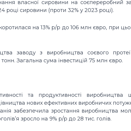
ачання власної сировини на соєпереробний з
24 році сировини (проти 32% у 2023 році).
оротилася на 13% р/р до 106 млн євро, при ць
ицтва заводу з виробництва соєвого протеї
 тонн. Загальна сума інвестицій 75 млн євро.
тивності та продуктивності виробництва 
удівництва нових ефективних виробничих потуж
панія забезпечила зростання виробництва мо
голів’я зросло на 9% р/р до 28 тис. голів.