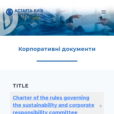
Перейти
до
вмісту
Корпоративні документи
TITLE
Charter of the rules governing
the sustainability and corporate
responsibility committee