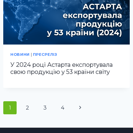
НОВИНИ
|
ПРЕСРЕЛІЗ
У 2024 році Астарта експортувала
свою продукцію у 53 країни світу
Навігація
Наступна
1
2
3
4
за
сторінка
сторінками